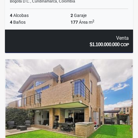
Bogotá D.C., Cundinamarca, Colombia
4
Alcobas
2
Garaje
2
4
Baños
177
Área m
Venta
$1.100.000.000
COP