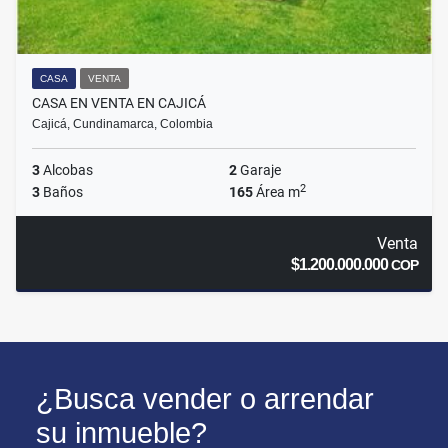
CASA
VENTA
CASA EN VENTA EN CAJICÁ
Cajicá, Cundinamarca, Colombia
3
Alcobas
2
Garaje
2
3
Baños
165
Área m
Venta
$1.200.000.000
COP
¿Busca vender o arrendar
su inmueble?