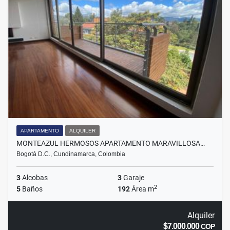
APARTAMENTO
ALQUILER
MONTEAZUL HERMOSOS APARTAMENTO MARAVILLOSA…
Bogotá D.C., Cundinamarca, Colombia
3
Alcobas
3
Garaje
2
5
Baños
192
Área m
Alquiler
$7.000.000
COP