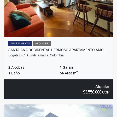
APARTAMENTO
ALQUILER
SANTA ANA OCCIDENTAL HERMOSO APARTAMENTO AMO…
Bogotá D.C., Cundinamarca, Colombia
2
Alcobas
1
Garaje
2
1
Baño
56
Área m
Alquiler
$3.550.000
COP