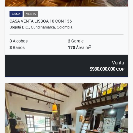
CASA
VENTA
CASA VENTA LISBOA 10 CON 136
Bogotá D.C., Cundinamarca, Colombia
3
Alcobas
2
Garaje
2
3
Baños
170
Área m
Venta
$980.000.000
COP