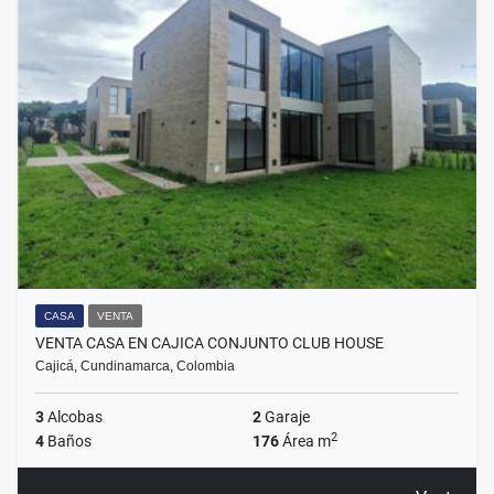
CASA
VENTA
VENTA CASA EN CAJICA CONJUNTO CLUB HOUSE
Cajicá, Cundinamarca, Colombia
3
Alcobas
2
Garaje
2
4
Baños
176
Área m