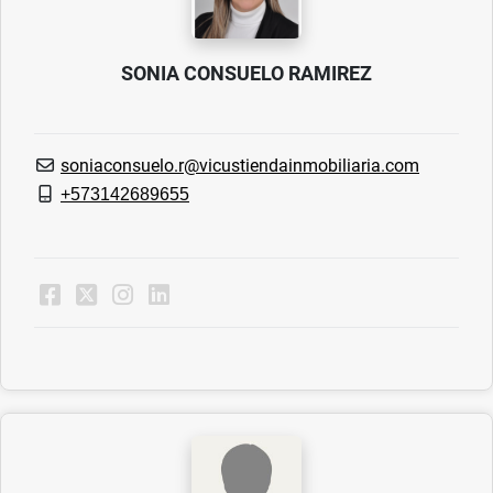
SONIA CONSUELO RAMIREZ
soniaconsuelo.r@vicustiendainmobiliaria.com
+573142689655