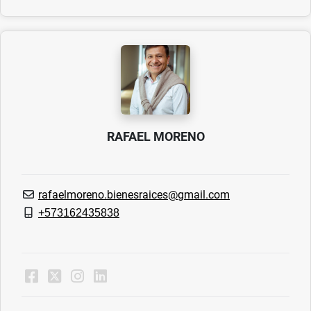
RAFAEL MORENO
rafaelmoreno.bienesraices@gmail.com
+573162435838