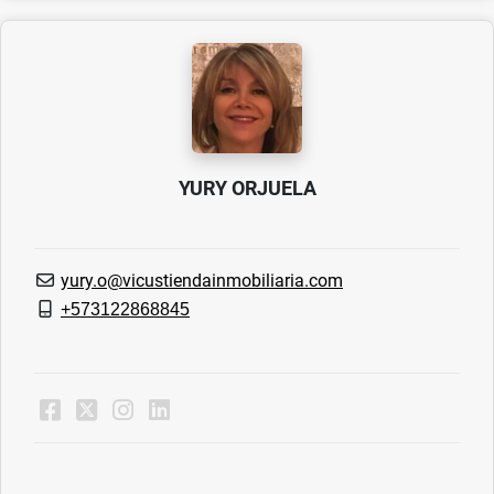
YURY ORJUELA
yury.o@vicustiendainmobiliaria.com
+573122868845