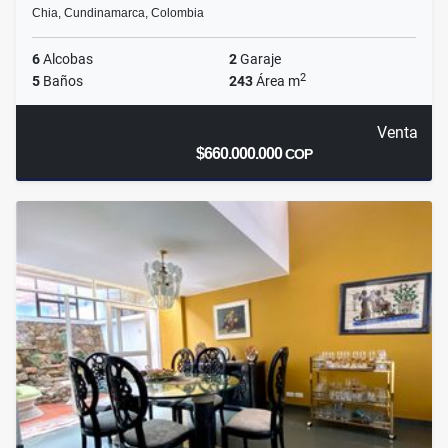
Chia, Cundinamarca, Colombia
6
Alcobas
2
Garaje
2
5
Baños
243
Área m
Venta
$660.000.000
COP