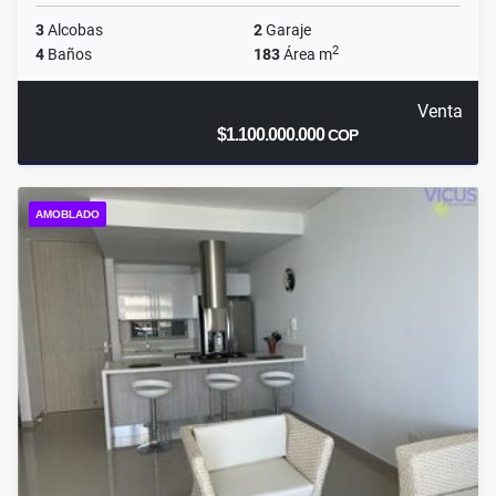
3
Alcobas
2
Garaje
2
4
Baños
183
Área m
Venta
$1.100.000.000
COP
AMOBLADO