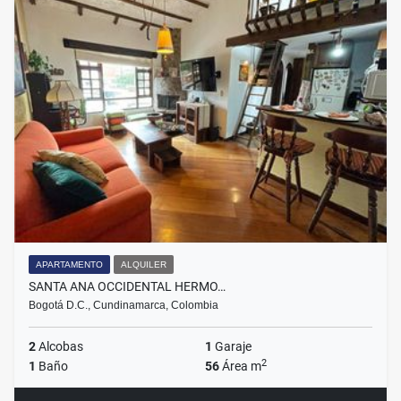
APARTAMENTO
ALQUILER
SANTA ANA OCCIDENTAL HERMO…
Bogotá D.C., Cundinamarca, Colombia
2
Alcobas
1
Garaje
2
1
Baño
56
Área m