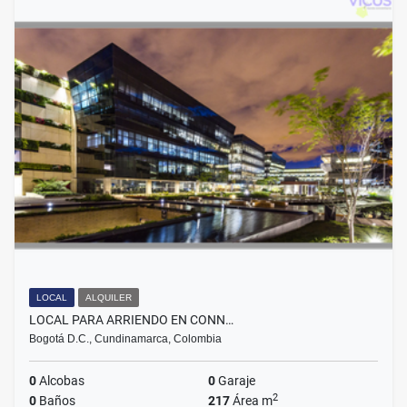
LOCAL
ALQUILER
LOCAL PARA ARRIENDO EN CONN…
Bogotá D.C., Cundinamarca, Colombia
0
Alcobas
0
Garaje
2
0
Baños
217
Área m