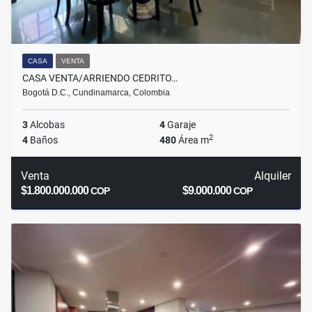
CASA
VENTA
CASA VENTA/ARRIENDO CEDRITO…
Bogotá D.C., Cundinamarca, Colombia
3
Alcobas
4
Garaje
2
4
Baños
480
Área m
Venta
Alquiler
$1.800.000.000
$9.000.000
COP
COP