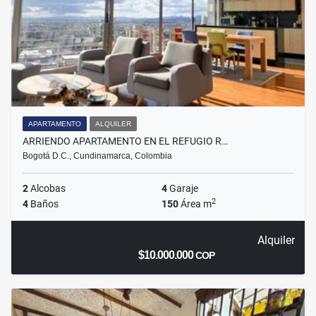
APARTAMENTO
ALQUILER
ARRIENDO APARTAMENTO EN EL REFUGIO R…
Bogotá D.C., Cundinamarca, Colombia
2
Alcobas
4
Garaje
2
4
Baños
150
Área m
Alquiler
$10.000.000
COP