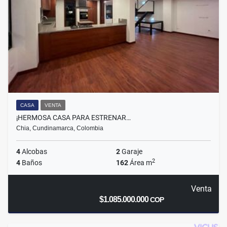
CASA
VENTA
¡HERMOSA CASA PARA ESTRENAR…
Chia, Cundinamarca, Colombia
4
Alcobas
2
Garaje
2
4
Baños
162
Área m
Venta
$1.085.000.000
COP