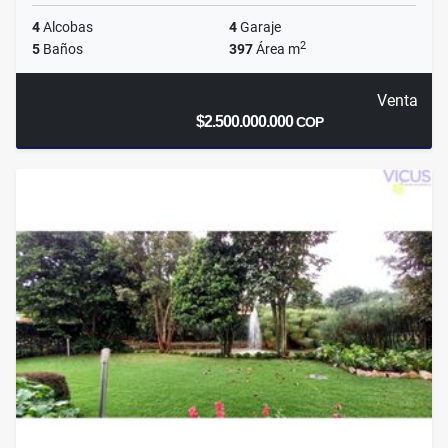
4
Alcobas
4
Garaje
2
5
Baños
397
Área m
Venta
$2.500.000.000
COP