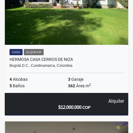
CASA
ALQUILER
HERMOSA CASA CERROS DE NIZA
Bogotá D.C., Cundinamarca, Colombia
4
Alcobas
3
Garaje
2
5
Baños
362
Área m
Alquiler
$12.000.000
COP