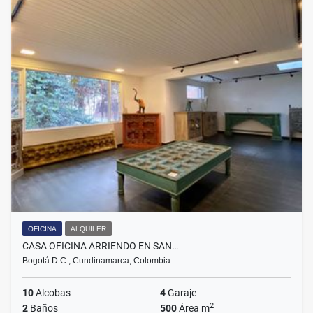
OFICINA
ALQUILER
CASA OFICINA ARRIENDO EN SAN…
Bogotá D.C., Cundinamarca, Colombia
10
Alcobas
4
Garaje
2
2
Baños
500
Área m