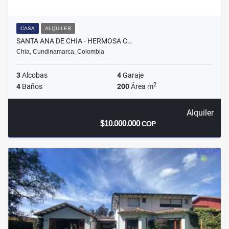
CASA
ALQUILER
SANTA ANA DE CHIA - HERMOSA C…
Chia, Cundinamarca, Colombia
3
Alcobas
4
Garaje
2
4
Baños
200
Área m
Alquiler
$10.000.000
COP