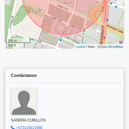
200 m
500 ft
Leaflet
| Wasi - ©
OpenStreetMap
Contáctanos
SANDRA CUBILLOS
+573115611968