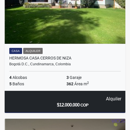
CASA
ALQUILER
HERMOSA CASA CERROS DE NIZA
Bogotá D.C., Cundinamarca, Colombia
4
Alcobas
3
Garaje
2
5
Baños
362
Área m
Alquiler
$12.000.000
COP