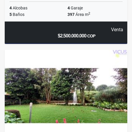
4
Alcobas
4
Garaje
2
5
Baños
397
Área m
Venta
$2.500.000.000
COP