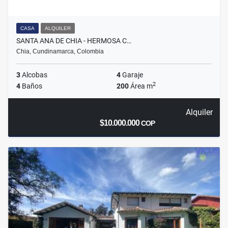
CASA
ALQUILER
SANTA ANA DE CHIA - HERMOSA C…
Chia, Cundinamarca, Colombia
3
Alcobas
4
Garaje
2
4
Baños
200
Área m
Alquiler
$10.000.000
COP