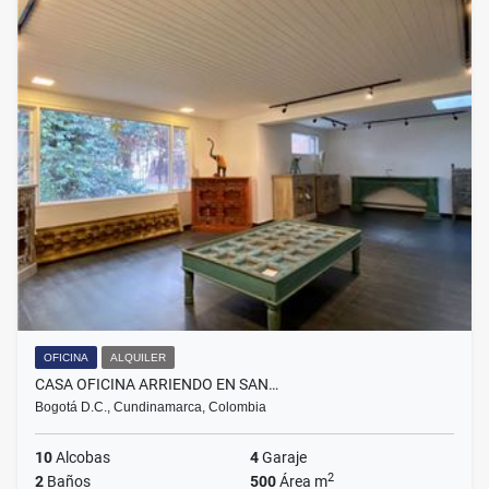
OFICINA
ALQUILER
CASA OFICINA ARRIENDO EN SAN…
Bogotá D.C., Cundinamarca, Colombia
10
Alcobas
4
Garaje
2
2
Baños
500
Área m