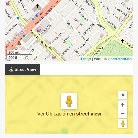
200 m
500 ft
Leaflet
| Wasi - ©
OpenStreetMap
Street View
Ver Ubicación
en
street view