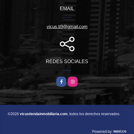
EMAIL
vicus.ti9@gmail.com
REDES SOCIALES
Facebook
Instagram
©2026
vicustiendainmobiliaria.com
, todos los derechos reservados.
wasi.co
Powered by: