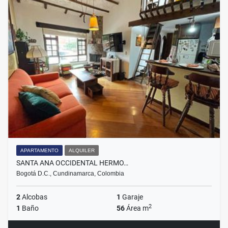
APARTAMENTO
ALQUILER
SANTA ANA OCCIDENTAL HERMO…
Bogotá D.C., Cundinamarca, Colombia
2
Alcobas
1
Garaje
2
1
Baño
56
Área m