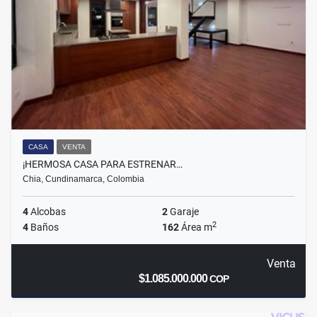
CASA
VENTA
¡HERMOSA CASA PARA ESTRENAR…
Chia, Cundinamarca, Colombia
4
Alcobas
2
Garaje
2
4
Baños
162
Área m
Venta
$1.085.000.000
COP