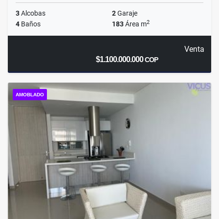
3
Alcobas
2
Garaje
2
4
Baños
183
Área m
Venta
$1.100.000.000
COP
AMOBLADO