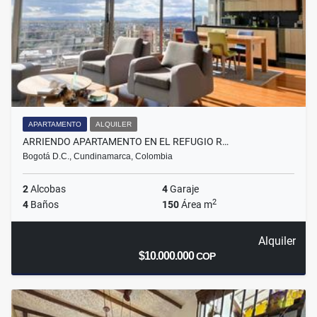
APARTAMENTO
ALQUILER
ARRIENDO APARTAMENTO EN EL REFUGIO R…
Bogotá D.C., Cundinamarca, Colombia
2
Alcobas
4
Garaje
2
4
Baños
150
Área m
Alquiler
$10.000.000
COP