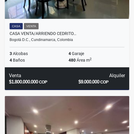
CASA
VENTA
CASA VENTA/ARRIENDO CEDRITO…
Bogotá D.C., Cundinamarca, Colombia
3
Alcobas
4
Garaje
2
4
Baños
480
Área m
Venta
Alquiler
$1.800.000.000
$9.000.000
COP
COP