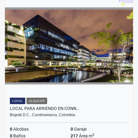
LOCAL
ALQUILER
LOCAL PARA ARRIENDO EN CONN…
Bogotá D.C., Cundinamarca, Colombia
0
Alcobas
0
Garaje
2
0
Baños
217
Área m