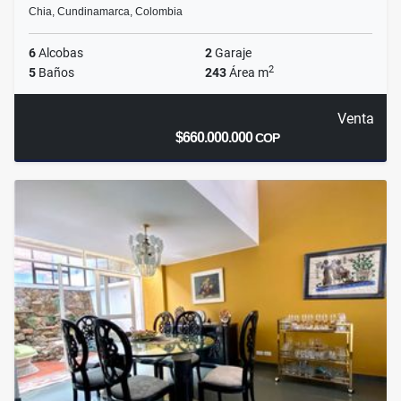
Chia, Cundinamarca, Colombia
6
Alcobas
2
Garaje
2
5
Baños
243
Área m
Venta
$660.000.000
COP