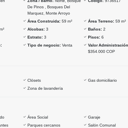
én
Zona / barrio:
Norte, Bosque
Código:
9736517
De Pinos , Bosques Del
Marquez, Monte Arroyo
Área Construida:
59 m²
Área Terreno:
59 m²
m²
Alcobas:
3
Baños:
2
Estrato:
3
Pisos:
6
:
Tipo de negocio:
Venta
Valor Administración
$354.000 COP
Clósets
Gas domiciliario
Zona de lavandería
ado
Área Social
Garaje
antes
Parques cercanos
Salón Comunal