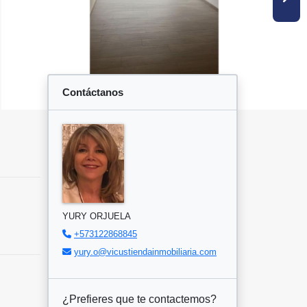
Contáctanos
YURY ORJUELA
+573122868845
yury.o@vicustiendainmobiliaria.com
¿Prefieres que te contactemos?