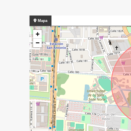
Mapa
+
−