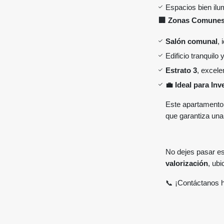
Espacios bien ilu
🏢 Zonas Comunes
Salón comunal
, 
Edificio tranquilo
Estrato 3
, excele
💼 Ideal para Inv
Este apartament
que garantiza una 
No dejes pasar es
valorización
, ub
📞 ¡Contáctanos 