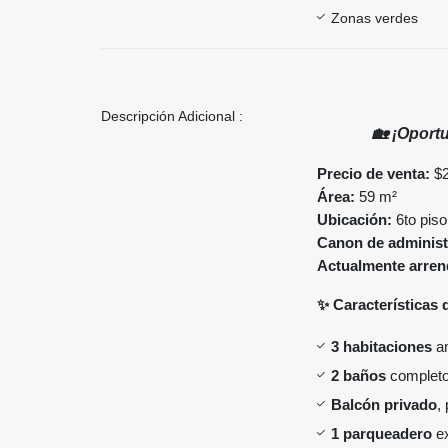
Zonas verdes
Descripción Adicional :
🏡 ¡Oport
Precio de venta:
$2
Área:
59 m²
Ubicación:
6to piso
Canon de administ
Actualmente arren
✨ Características 
3 habitaciones
am
2 baños
completo
Balcón privado
,
1 parqueadero
ex