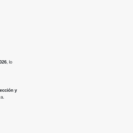
026
, lo
ección y
ca.