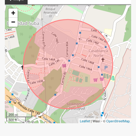
+
−
200 m
500 ft
Leaflet
| Wasi - ©
OpenStreetMap