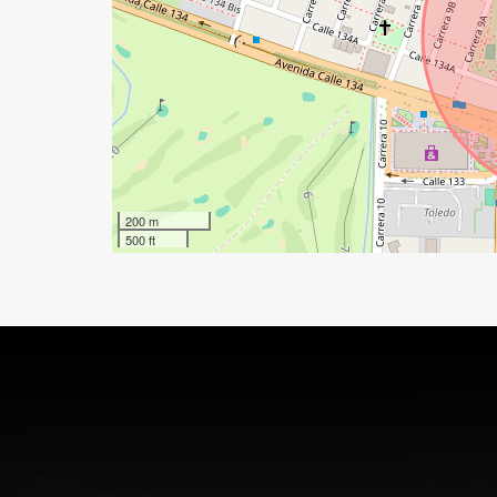
200 m
500 ft