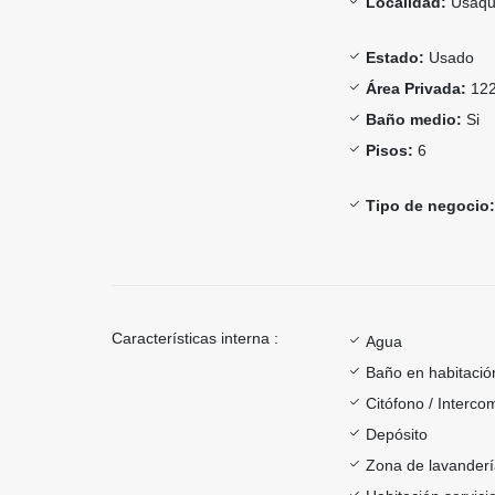
Localidad:
Usaqu
Estado:
Usado
Área Privada:
122
Baño medio:
Si
Pisos:
6
Tipo de negocio:
Características interna :
Agua
Baño en habitación
Citófono / Interc
Depósito
Zona de lavander