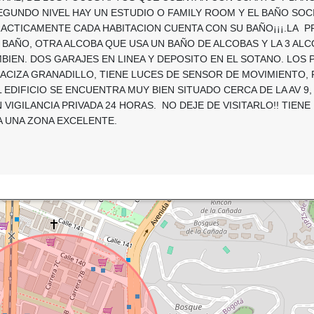
SEGUNDO NIVEL HAY UN ESTUDIO O FAMILY ROOM Y EL BAÑO SOCI
ACTICAMENTE CADA HABITACION CUENTA CON SU BAÑO¡¡¡.LA PR
 BAÑO, OTRA ALCOBA QUE USA UN BAÑO DE ALCOBAS Y LA 3 ALC
IEN. DOS GARAJES EN LINEA Y DEPOSITO EN EL SOTANO. LOS 
ACIZA GRANADILLO, TIENE LUCES DE SENSOR DE MOVIMIENTO,
 EDIFICIO SE ENCUENTRA MUY BIEN SITUADO CERCA DE LA AV 9,
N VIGILANCIA PRIVADA 24 HORAS. NO DEJE DE VISITARLO!! TIEN
A UNA ZONA EXCELENTE.