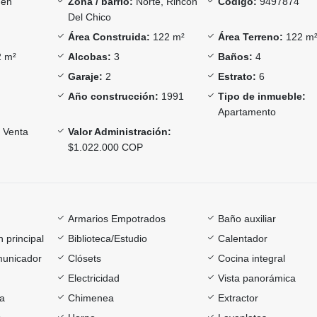
én
Zona / barrio:
Norte, Rincon
Código:
9497874
Del Chico
Área Construida:
122 m²
Área Terreno:
122 m
 m²
Alcobas:
3
Baños:
4
Garaje:
2
Estrato:
6
Año construcción:
1991
Tipo de inmueble:
Apartamento
Venta
Valor Administración:
$1.022.000 COP
Armarios Empotrados
Baño auxiliar
 principal
Biblioteca/Estudio
Calentador
omunicador
Clósets
Cocina integral
Electricidad
Vista panorámica
ía
Chimenea
Extractor