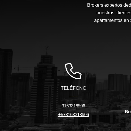
Brokers expertos ded
nuestros cliente
apartamentos en S
TELÉFONO
3163318906
Bo
+573163318906