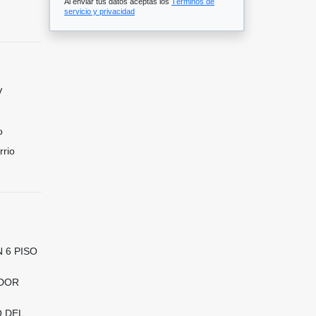
Al enviar tus datos aceptas los
Términos de
servicio y privacidad
V
o
rrio
 6 PISO
EDOR
 DEL