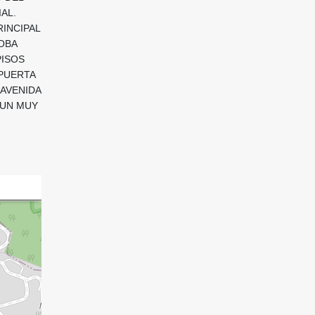
AL.
INCIPAL
OBA
PISOS
 PUERTA
 AVENIDA
E UN MUY