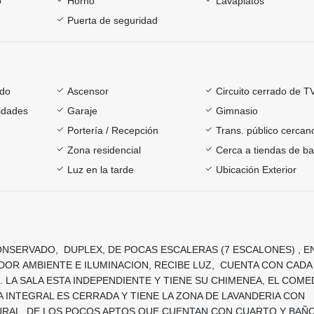
o
Horno
Lavaplatos
Puerta de seguridad
ado
Ascensor
Circuito cerrado de T
sidades
Garaje
Gimnasio
Portería / Recepción
Trans. público cercan
Zona residencial
Cerca a tiendas de ba
Luz en la tarde
Ubicación Exterior
NSERVADO, DUPLEX, DE POCAS ESCALERAS (7 ESCALONES) , EN
DOR AMBIENTE E ILUMINACION, RECIBE LUZ, CUENTA CON CADA
. LA SALA ESTA INDEPENDIENTE Y TIENE SU CHIMENEA, EL COM
A INTEGRAL ES CERRADA Y TIENE LA ZONA DE LAVANDERIA CON
URAL, DE LOS POCOS APTOS QUE CUENTAN CON CUARTO Y BAÑO