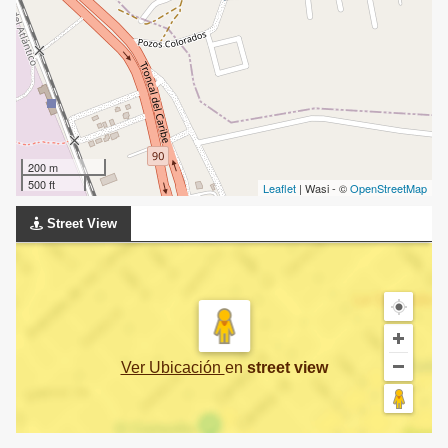
200 m
500 ft
Leaflet
| Wasi - ©
OpenStreetMap
Street View
Ver Ubicación
en
street view