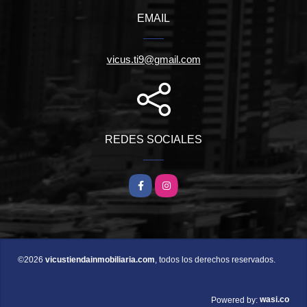
EMAIL
vicus.ti9@gmail.com
REDES SOCIALES
Facebook
Instagram
©2026
vicustiendainmobiliaria.com
, todos los derechos reservados.
wasi.co
Powered by: