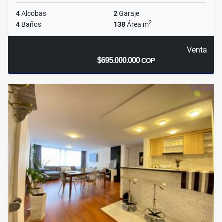
4
Alcobas
2
Garaje
2
4
Baños
138
Área m
Venta
$695.000.000
COP