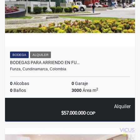
BODEGA
ALQUILER
BODEGAS PARA ARRIENDO EN FU…
Funza, Cundinamarca, Colombia
0
Alcobas
0
Garaje
2
0
Baños
3000
Área m
Alquiler
$57.000.000
COP