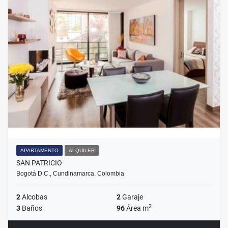
APARTAMENTO
ALQUILER
SAN PATRICIO
Bogotá D.C., Cundinamarca, Colombia
2
Alcobas
2
Garaje
2
3
Baños
96
Área m