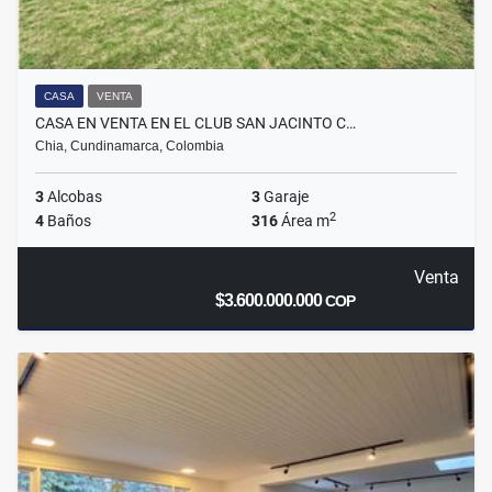
CASA
VENTA
CASA EN VENTA EN EL CLUB SAN JACINTO C…
Chia, Cundinamarca, Colombia
3
Alcobas
3
Garaje
2
4
Baños
316
Área m
Venta
$3.600.000.000
COP