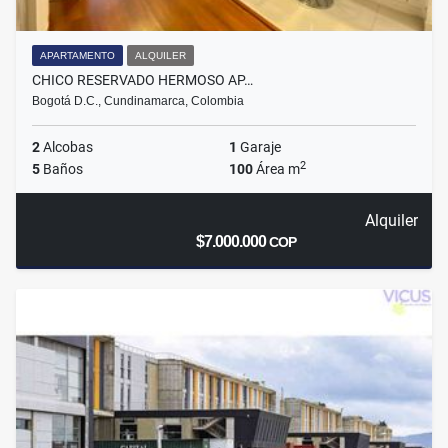
APARTAMENTO
ALQUILER
CHICO RESERVADO HERMOSO AP…
Bogotá D.C., Cundinamarca, Colombia
2
Alcobas
1
Garaje
2
5
Baños
100
Área m
Alquiler
$7.000.000
COP