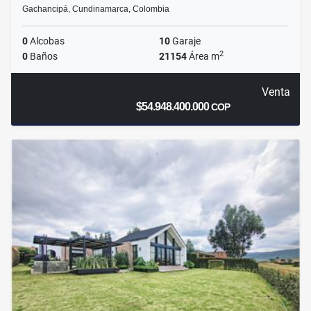
Gachancipá, Cundinamarca, Colombia
0
Alcobas
10
Garaje
2
0
Baños
21154
Área m
Venta
$54.948.400.000
COP