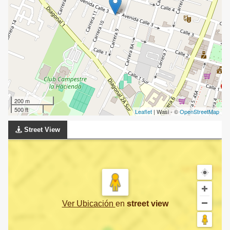
200 m
500 ft
Leaflet
| Wasi - ©
OpenStreetMap
Street View
Ver Ubicación
en
street view