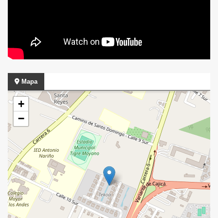
Mapa
+
−