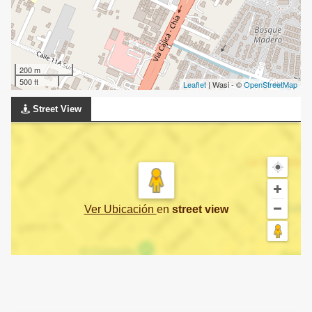
200 m
500 ft
Leaflet
| Wasi - ©
OpenStreetMap
Street View
Ver Ubicación
en
street view