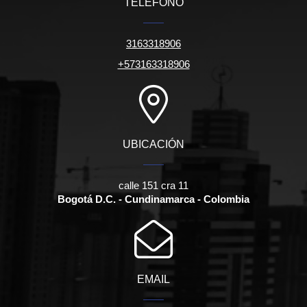
TELÉFONO
3163318906
+573163318906
UBICACIÓN
calle 151 cra 11
Bogotá D.C. - Cundinamarca - Colombia
EMAIL