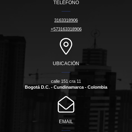
TELÉFONO
3163318906
+573163318906
UBICACIÓN
calle 151 cra 11
Bogotá D.C. - Cundinamarca - Colombia
EMAIL