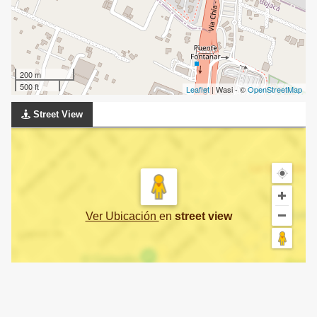
200 m
500 ft
Leaflet
| Wasi - ©
OpenStreetMap
Street View
Ver Ubicación
en
street view