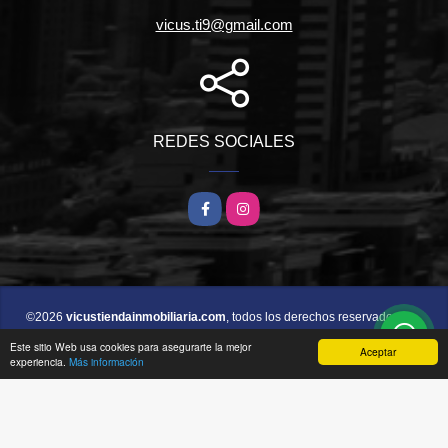
vicus.ti9@gmail.com
REDES SOCIALES
Facebook
Instagram
©2026
vicustiendainmobiliaria.com
, todos los derechos reservados.
Este sitio Web usa cookies para asegurarte la mejor
Aceptar
experiencia.
Más información
wasi.co
Powered by: