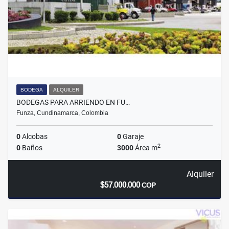
BODEGA
ALQUILER
BODEGAS PARA ARRIENDO EN FU…
Funza, Cundinamarca, Colombia
0
Alcobas
0
Garaje
2
0
Baños
3000
Área m
Alquiler
$57.000.000
COP