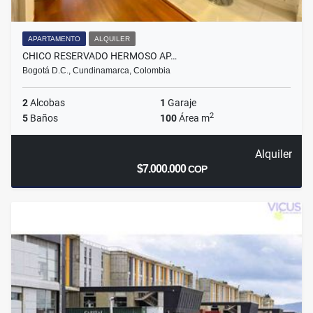
APARTAMENTO
ALQUILER
CHICO RESERVADO HERMOSO AP…
Bogotá D.C., Cundinamarca, Colombia
2
Alcobas
1
Garaje
2
5
Baños
100
Área m
Alquiler
$7.000.000
COP