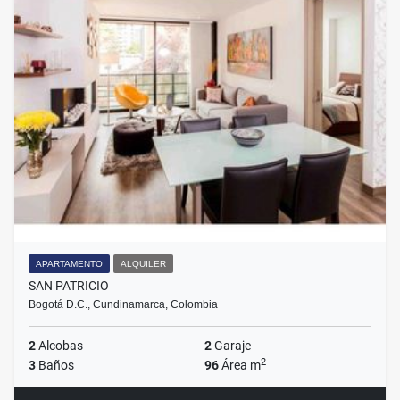
APARTAMENTO
ALQUILER
SAN PATRICIO
Bogotá D.C., Cundinamarca, Colombia
2
Alcobas
2
Garaje
2
3
Baños
96
Área m