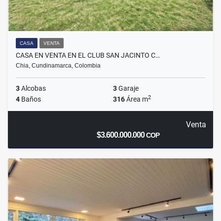
CASA
VENTA
CASA EN VENTA EN EL CLUB SAN JACINTO C…
Chia, Cundinamarca, Colombia
3
Alcobas
3
Garaje
2
4
Baños
316
Área m
Venta
$3.600.000.000
COP