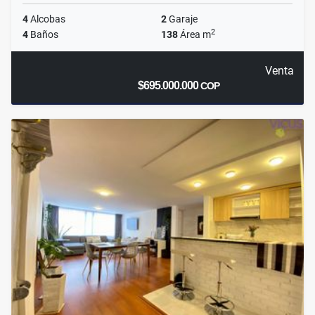
4
Alcobas
2
Garaje
2
4
Baños
138
Área m
Venta
$695.000.000
COP