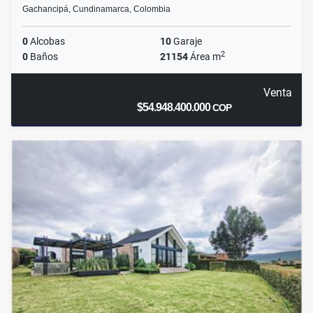
Gachancipá, Cundinamarca, Colombia
0
Alcobas
10
Garaje
2
0
Baños
21154
Área m
Venta
$54.948.400.000
COP