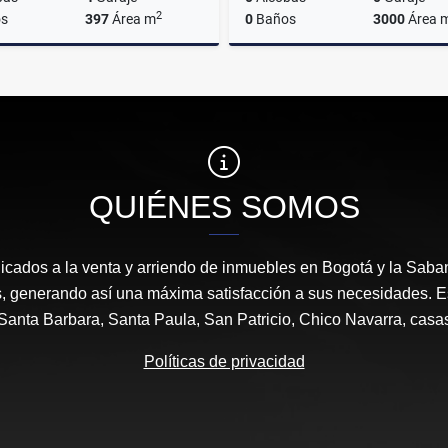
2
s
397
Área m
0
Baños
3000
Área 
Alquiler
A
$14.700.000
$57.000.000
QUIÉNES SOMOS
icados a la venta y arriendo de inmuebles en Bogotá y la Sab
s, generando así una máxima satisfacción a sus necesidades. 
anta Barbara, Santa Paula, San Patricio, Chico Navarra, casa
Políticas de privacidad