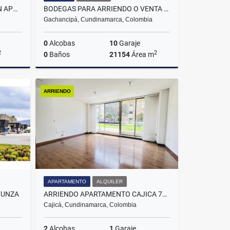
VENTA ESPECTACULAR CASA EN APOSENTOS DE YERBABUENA
BODEGAS PARA ARRIENDO O VENTA EN GACHANCIPA
Gachancipá, Cundinamarca, Colombia
0
Alcobas
10
Garaje
2
2
0
Baños
21154
Área m
Venta
Alquiler
ARRIENDO
$401.546.000
APARTAMENTO
ALQUILER
FUNZA
ARRIENDO APARTAMENTO CAJICA 71M2
Cajicá, Cundinamarca, Colombia
2
Alcobas
1
Garaje