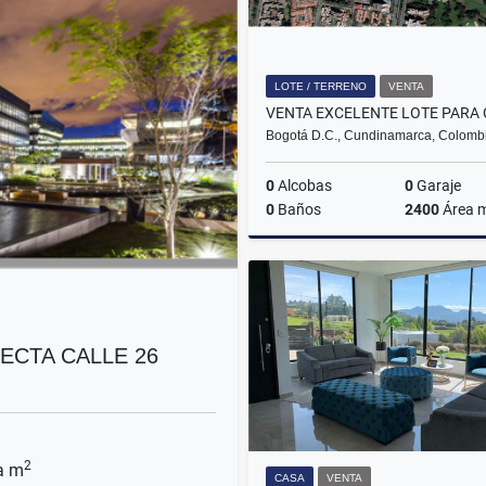
LOTE / TERRENO
VENTA
Bogotá D.C., Cundinamarca, Colomb
0
Alcobas
0
Garaje
0
Baños
2400
Área 
$29.000.000.000
ECTA CALLE 26
2
a m
CASA
VENTA