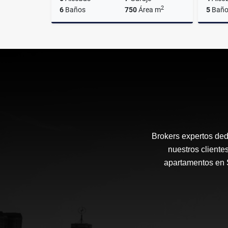
2
6
Baños
750
Área m
5
Baño
Venta
$3.600.000.000
Brokers expertos ded
nuestros cliente
apartamentos en S