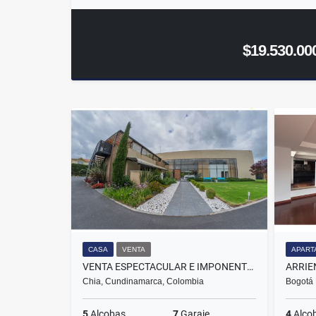
$19.530.00
CASA
VENTA
APART
VENTA ESPECTACULAR E IMPONENTE CASA EN CHIA
Chia, Cundinamarca, Colombia
Bogotá 
5
Alcobas
7
Garaje
4
Alco