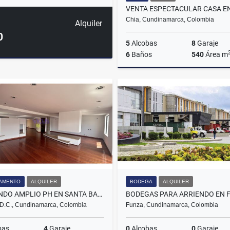
Chia, Cundinamarca, Colombia
Alquiler
0
5
Alcobas
8
Garaje
6
Baños
540
Área m
$3.300.000.000
AMENTO
ALQUILER
BODEGA
ALQUILER
ARRIENDO AMPLIO PH EN SANTA BARBARA OCCIDENTAL
BODEGAS PARA ARRIENDO EN 
D.C., Cundinamarca, Colombia
Funza, Cundinamarca, Colombia
bas
4
Garaje
0
Alcobas
0
Garaje