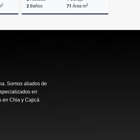
2
2
m
2
Baños
71
Área m
lquiler
Alquiler
$2.350.000
ana. Somos aliados de
Especializados en
s en Chia y Cajicá