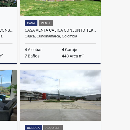
CASA
VENTA
VENTA EXCELENTE LOTE PARA CONSTRUIR EDIFICIO EN LA CALLEJA
CASA VENTA CAJICA CONJUNTO TEKOA
ia
Cajicá, Cundinamarca, Colombia
4
Alcobas
4
Garaje
2
2
m
7
Baños
443
Área m
Venta
Venta
$2.500.000.000
BODEGA
ALQUILER