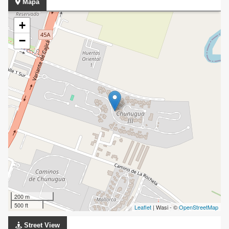
Mapa
+
−
200 m
500 ft
Leaflet
| Wasi - ©
OpenStreetMap
Street View