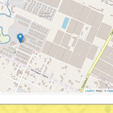
Leaflet
| Wasi - ©
Ope