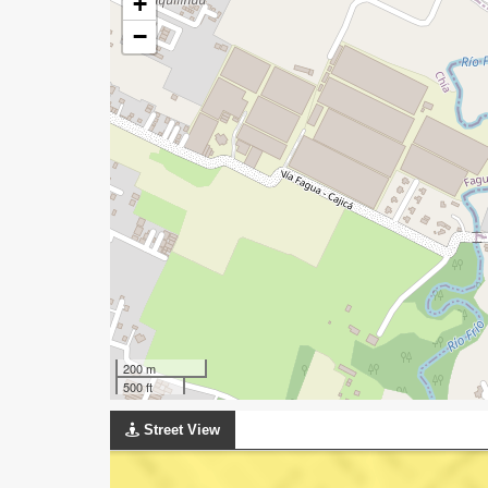
+
−
200 m
500 ft
Street View