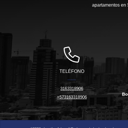
apartamentos en S
TELÉFONO
3163318906
Bo
+573163318906