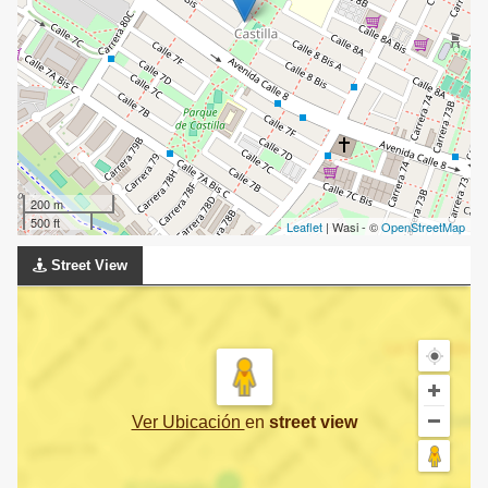
200 m
500 ft
Leaflet
| Wasi - ©
OpenStreetMap
Street View
Ver Ubicación
en
street view