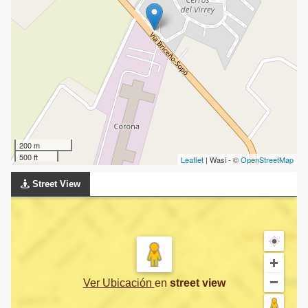
200 m
500 ft
Leaflet
| Wasi - ©
OpenStreetMap
Street View
Ver Ubicación
en
street view