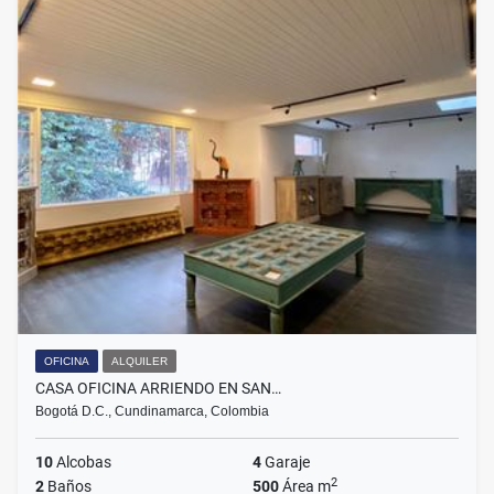
OFICINA
ALQUILER
CASA OFICINA ARRIENDO EN SAN…
Bogotá D.C., Cundinamarca, Colombia
10
Alcobas
4
Garaje
2
2
Baños
500
Área m