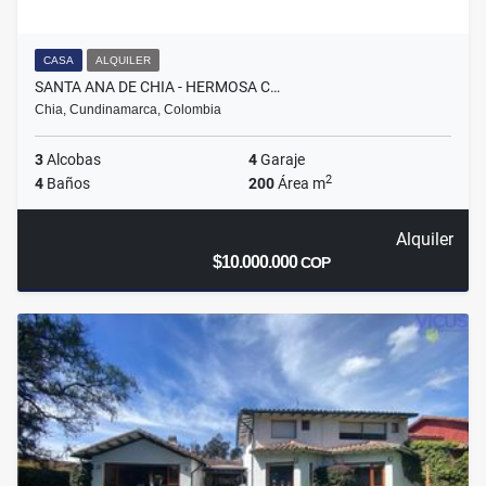
CASA
ALQUILER
SANTA ANA DE CHIA - HERMOSA C…
Chia, Cundinamarca, Colombia
3
Alcobas
4
Garaje
2
4
Baños
200
Área m
Alquiler
$10.000.000
COP