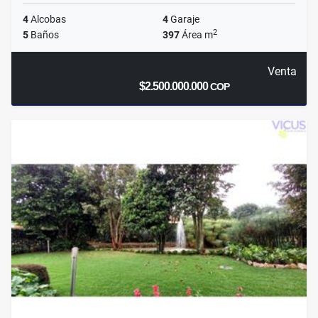
4
Alcobas
4
Garaje
2
5
Baños
397
Área m
Venta
$2.500.000.000
COP