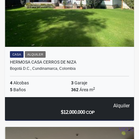
CASA
ALQUILER
HERMOSA CASA CERROS DE NIZA
Bogotá D.C., Cundinamarca, Colombia
4
Alcobas
3
Garaje
2
5
Baños
362
Área m
Alquiler
$12.000.000
COP