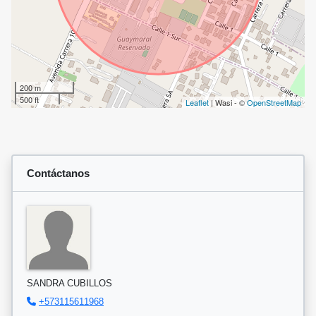
200 m
500 ft
Leaflet
| Wasi - ©
OpenStreetMap
Contáctanos
SANDRA CUBILLOS
+573115611968