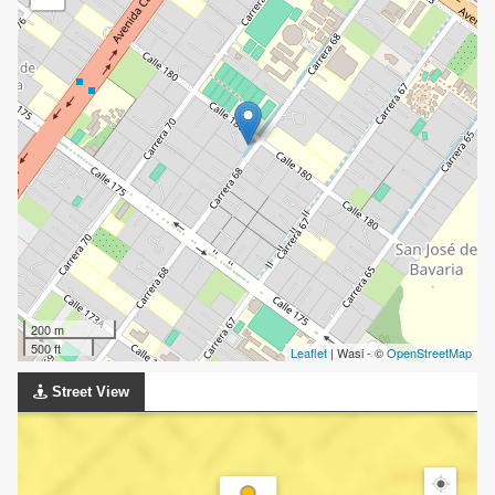
200 m
500 ft
Leaflet
| Wasi - ©
OpenStreetMap
Street View