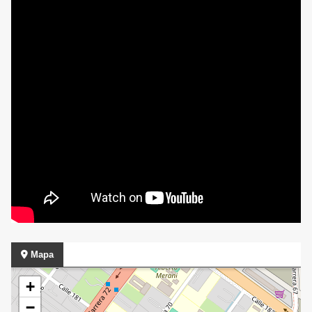
Mapa
+
−