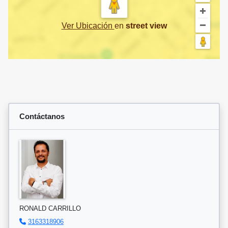
Ver Ubicación
en
street view
Contáctanos
RONALD CARRILLO
3163318906