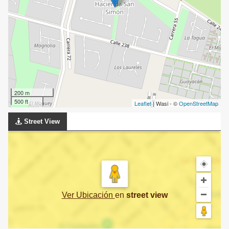
200 m
500 ft
Leaflet
| Wasi - ©
OpenStreetMap
Street View
Ver Ubicación
en
street view