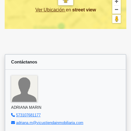
Ver Ubicación
en
street view
Contáctanos
ADRIANA MARIN
573107681177
adriana.m@vicustiendainmobiliaria.com