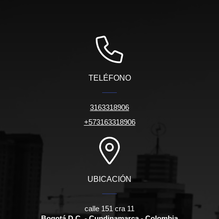
TELÉFONO
3163318906
+573163318906
UBICACIÓN
calle 151 cra 11
Bogotá D.C. - Cundinamarca - Colombia