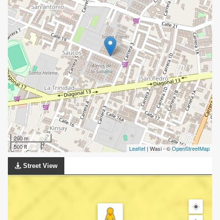
200 m
500 ft
Leaflet
| Wasi - ©
OpenStreetMap
Street View