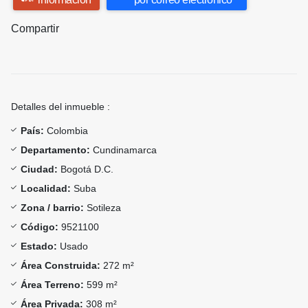
Compartir
Detalles del inmueble :
País:
Colombia
Departamento:
Cundinamarca
Ciudad:
Bogotá D.C.
Localidad:
Suba
Zona / barrio:
Sotileza
Código:
9521100
Estado:
Usado
Área Construida:
272 m²
Área Terreno:
599 m²
Área Privada:
308 m²