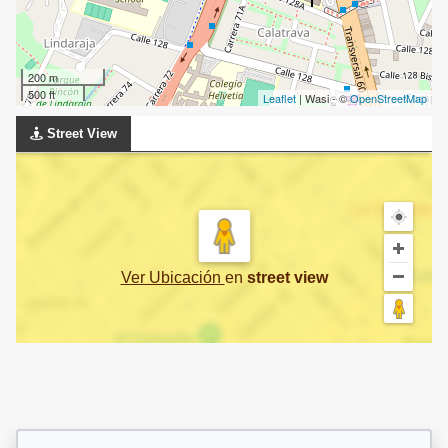
200 m
500 ft
Leaflet
| Wasi - ©
OpenStreetMap
Street View
Ver Ubicación
en
street view