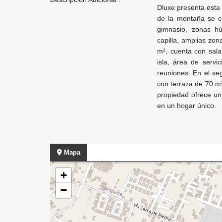
Dluxe presenta esta
de la montaña se c
gimnasio, zonas húm
capilla, amplias zo
m², cuenta con sala
isla, área de servic
reuniones. En el seg
con terraza de 70 m²
propiedad ofrece un
en un hogar único.
Mapa
+
−