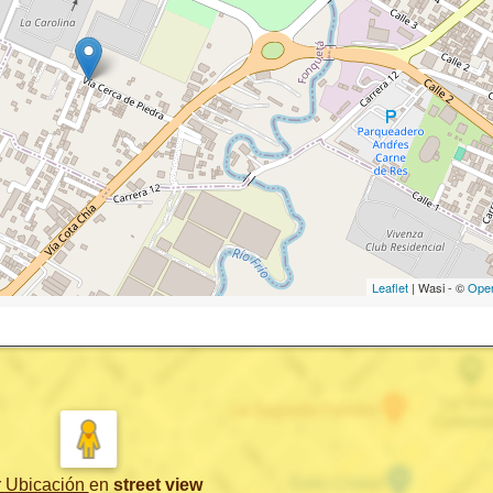
Leaflet
| Wasi - ©
Ope
r Ubicación
en
street view