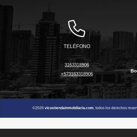
TELÉFONO
3163318906
Bo
+573163318906
©2026
vicustiendainmobiliaria.com
, todos los derechos rese