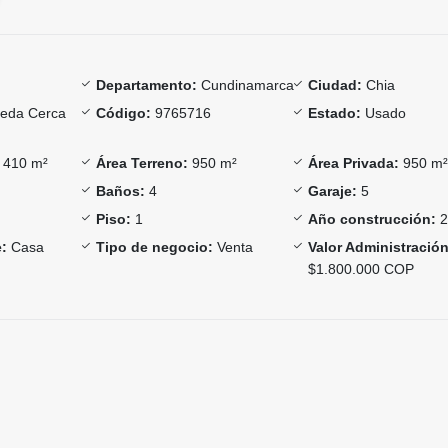
Departamento:
Cundinamarca
Ciudad:
Chia
eda Cerca
Código:
9765716
Estado:
Usado
410 m²
Área Terreno:
950 m²
Área Privada:
950 m
Baños:
4
Garaje:
5
Piso:
1
Año construcción:
2
:
Casa
Tipo de negocio:
Venta
Valor Administración
$1.800.000 COP