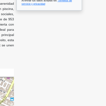
Al enviar tus datos aceptas los
Términos de
serenidad
servicio y privacidad
 piscina,
sociales,
te de 953
ierta con
ideal para
 principal
sito, esta
t se unen