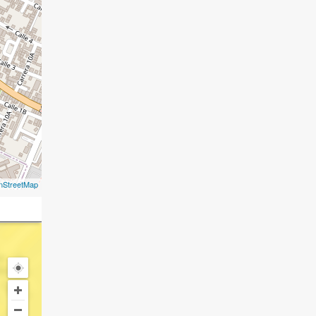
nStreetMap