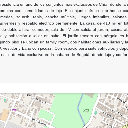
 residencia en uno de los conjuntos más exclusivos de Chía, donde la 
ombina con comodidades de lujo. El conjunto ofrece club house con
edas, squash, tenis, cancha múltiple, juegos infantiles, salones 
nas verdes y respaldo eléctrico permanente. La casa, de 410 m² en lo
 de doble altura, comedor, sala de TV con salida al jardín, cocina ab
io y habitación auxiliar en suite. El jardín trasero con pérgola es 
undo piso se ubican un family room, dos habitaciones auxiliares y la
, vestidor y baño con jacuzzi. Con espacio para siete vehículos y depó
 estilo de vida exclusivo en la sabana de Bogotá, donde lujo y confor