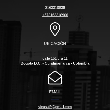
3163318906
+573163318906
UBICACIÓN
calle 151 cra 11
Bogotá D.C. - Cundinamarca - Colombia
EMAIL
vicus.ti9@gmail.com