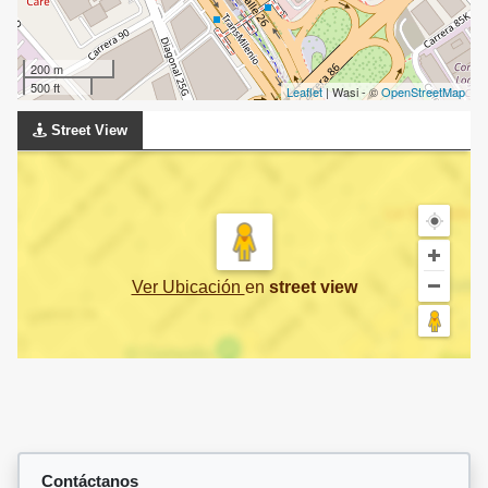
200 m
500 ft
Leaflet
| Wasi - ©
OpenStreetMap
Street View
Ver Ubicación
en
street view
Contáctanos