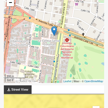
−
200 m
500 ft
Leaflet
| Wasi - ©
OpenStreetMap
Street View