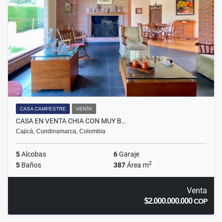
CASA CAMPESTRE
VENTA
CASA EN VENTA CHIA CON MUY B…
Cajicá, Cundinamarca, Colombia
5
Alcobas
6
Garaje
2
5
Baños
387
Área m
Venta
$2.000.000.000
COP