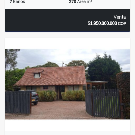
2
7
Baños
270
Área m
Venta
$1.950.000.000
COP