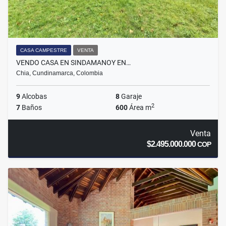
CASA CAMPESTRE
VENTA
VENDO CASA EN SINDAMANOY EN…
Chia, Cundinamarca, Colombia
9
Alcobas
8
Garaje
2
7
Baños
600
Área m
Venta
$2.495.000.000
COP