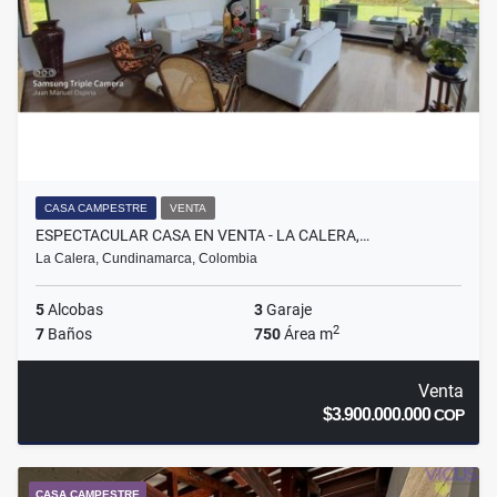
CASA CAMPESTRE
VENTA
ESPECTACULAR CASA EN VENTA - LA CALERA,…
La Calera, Cundinamarca, Colombia
5
Alcobas
3
Garaje
2
7
Baños
750
Área m
Venta
$3.900.000.000
COP
CASA CAMPESTRE