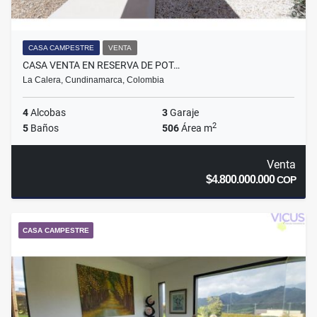
CASA CAMPESTRE
VENTA
CASA VENTA EN RESERVA DE POT…
La Calera, Cundinamarca, Colombia
4
Alcobas
3
Garaje
2
5
Baños
506
Área m
Venta
$4.800.000.000
COP
CASA CAMPESTRE