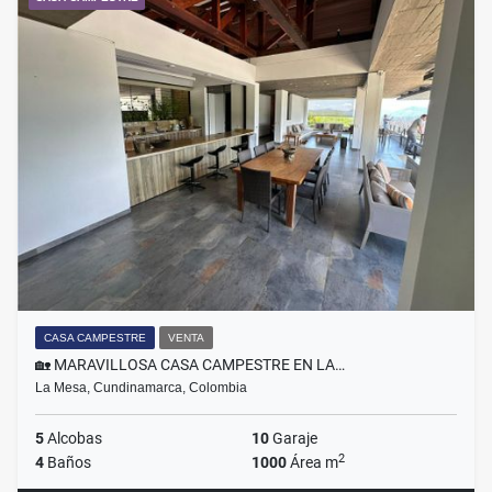
CASA CAMPESTRE
VENTA
🏡 MARAVILLOSA CASA CAMPESTRE EN LA…
La Mesa, Cundinamarca, Colombia
5
Alcobas
10
Garaje
2
4
Baños
1000
Área m