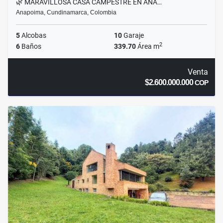
🌿 MARAVILLOSA CASA CAMPESTRE EN ANA…
Anapoima, Cundinamarca, Colombia
5
Alcobas
10
Garaje
2
6
Baños
339.70
Área m
Venta
$2.600.000.000
COP