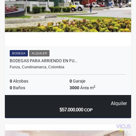
BODEGA
ALQUILER
BODEGAS PARA ARRIENDO EN FU…
Funza, Cundinamarca, Colombia
0
Alcobas
0
Garaje
2
0
Baños
3000
Área m
Alquiler
$57.000.000
COP