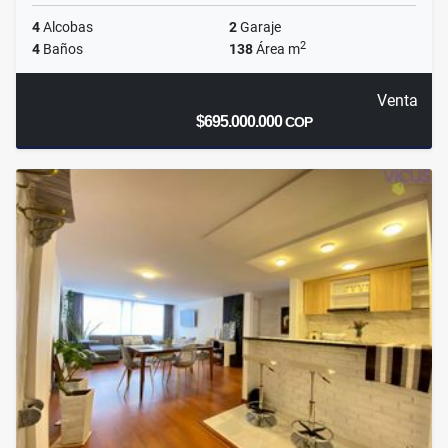
4
Alcobas
2
Garaje
2
4
Baños
138
Área m
Venta
$695.000.000
COP