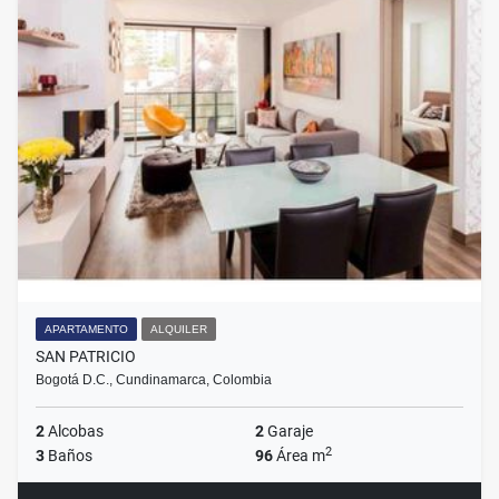
APARTAMENTO
ALQUILER
SAN PATRICIO
Bogotá D.C., Cundinamarca, Colombia
2
Alcobas
2
Garaje
2
3
Baños
96
Área m