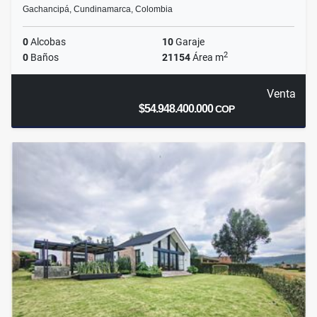
Gachancipá, Cundinamarca, Colombia
0
Alcobas
10
Garaje
2
0
Baños
21154
Área m
Venta
$54.948.400.000
COP