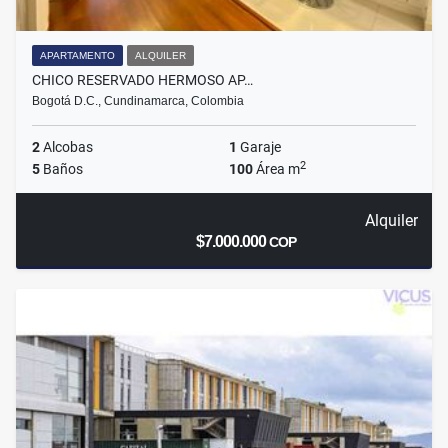
APARTAMENTO
ALQUILER
CHICO RESERVADO HERMOSO AP…
Bogotá D.C., Cundinamarca, Colombia
2
Alcobas
1
Garaje
2
5
Baños
100
Área m
Alquiler
$7.000.000
COP