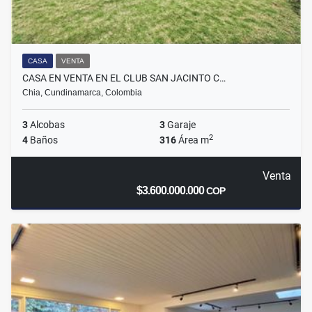
CASA
VENTA
CASA EN VENTA EN EL CLUB SAN JACINTO C…
Chia, Cundinamarca, Colombia
3
Alcobas
3
Garaje
2
4
Baños
316
Área m
Venta
$3.600.000.000
COP