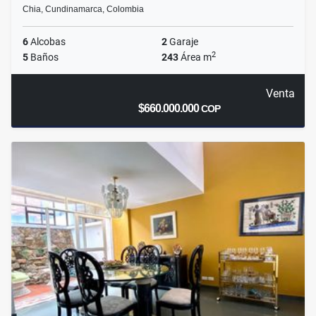
Chia, Cundinamarca, Colombia
6
Alcobas
2
Garaje
2
5
Baños
243
Área m
Venta
$660.000.000
COP