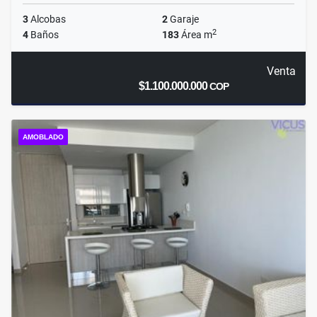
3
Alcobas
2
Garaje
2
4
Baños
183
Área m
Venta
$1.100.000.000
COP
AMOBLADO