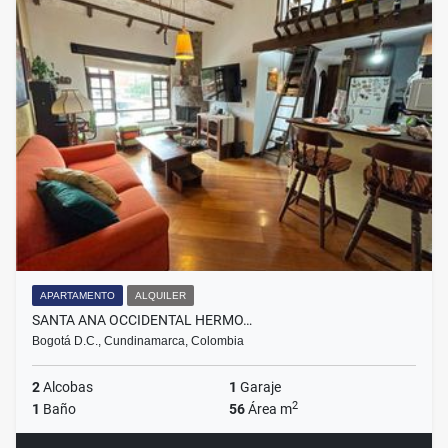
APARTAMENTO
ALQUILER
SANTA ANA OCCIDENTAL HERMO…
Bogotá D.C., Cundinamarca, Colombia
2
Alcobas
1
Garaje
2
1
Baño
56
Área m