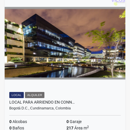
LOCAL
ALQUILER
LOCAL PARA ARRIENDO EN CONN…
Bogotá D.C., Cundinamarca, Colombia
0
Alcobas
0
Garaje
2
0
Baños
217
Área m