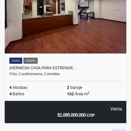
CASA
VENTA
¡HERMOSA CASA PARA ESTRENAR…
Chia, Cundinamarca, Colombia
4
Alcobas
2
Garaje
2
4
Baños
162
Área m
Venta
$1.085.000.000
COP