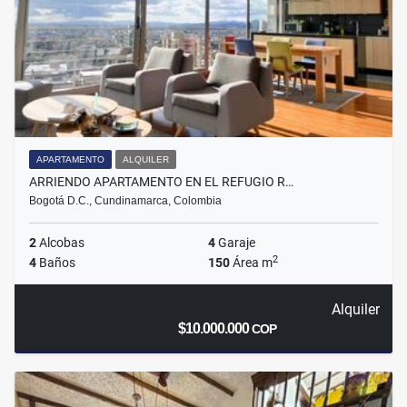
APARTAMENTO
ALQUILER
ARRIENDO APARTAMENTO EN EL REFUGIO R…
Bogotá D.C., Cundinamarca, Colombia
2
Alcobas
4
Garaje
2
4
Baños
150
Área m
Alquiler
$10.000.000
COP