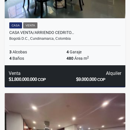
CASA
VENTA
CASA VENTA/ARRIENDO CEDRITO…
Bogotá D.C., Cundinamarca, Colombia
3
Alcobas
4
Garaje
2
4
Baños
480
Área m
Venta
Alquiler
$1.800.000.000
$9.000.000
COP
COP