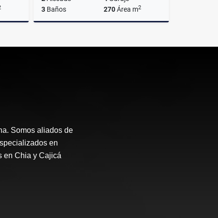
2
2
3
Baños
270
Área m
lquiler
Alquiler
$10.570.000
ana. Somos aliados de
Especializados en
s en Chia y Cajicá