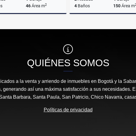
2
s
46
Área m
4
Baños
150
Área m
Venta
A
$635.000.000
$10.000.000
QUIÉNES SOMOS
icados a la venta y arriendo de inmuebles en Bogotá y la Sab
s, generando así una máxima satisfacción a sus necesidades. 
anta Barbara, Santa Paula, San Patricio, Chico Navarra, casa
Políticas de privacidad