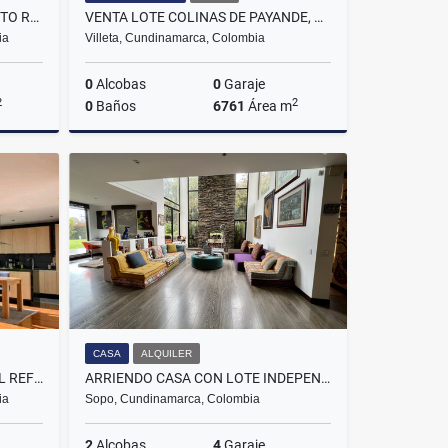
VENTA ACOGEDOR APARTAMENTO REMODELADO EN SANTA ANA OCCIDENTAL
VENTA LOTE COLINAS DE PAYANDE, VILLETA
ia
Villeta, Cundinamarca, Colombia
0
Alcobas
0
Garaje
2
2
0
Baños
6761
Área m
Venta
Venta
$830.000.000
CASA
ALQUILER
ARRIENDO APARTAMENTO EN EL REFUGIO ROSALES CHICO
ARRIENDO CASA CON LOTE INDEPENDIENTE EN KUBIK VERDE SOPO
ia
Sopo, Cundinamarca, Colombia
2
Alcobas
4
Garaje