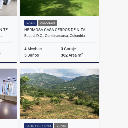
CASA
ALQUILER
CASA VENTA EN SANTA ANA CON TERRAZA
HERMOSA CASA CERROS DE NIZA
ia
Bogotá D.C., Cundinamarca, Colombia
4
Alcobas
3
Garaje
2
2
5
Baños
362
Área m
Venta
Alquiler
$12.000.000
LOTE / TERRENO
VENTA