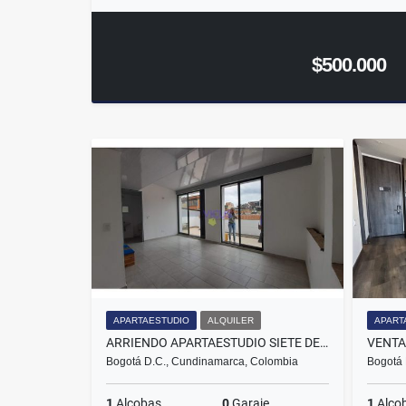
$500.000
APARTAESTUDIO
ALQUILER
APART
ARRIENDO APARTAESTUDIO SIETE DE AGOSTO
Bogotá D.C., Cundinamarca, Colombia
Bogotá 
1
Alcobas
0
Garaje
1
Alco