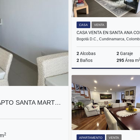
CASA
VENTA
Bogotá D.C., Cundinamarca, Colomb
2
Alcobas
2
Garaje
2
Baños
295
Área m
$4.507.000.000
 APTO SANTA MART…
2
 m
APARTAMENTO
VENTA