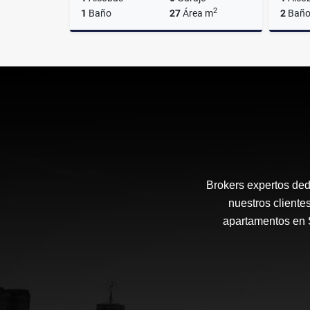
2
1
Baño
27
Área m
2
Baño
Alquiler
$1.350.000
Brokers expertos ded
nuestros cliente
apartamentos en S