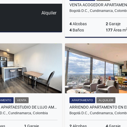
Bogotá D.C., Cundinamarca, Colomb
Alquiler
4
Alcobas
2
Garaje
4
Baños
177
Área m
$1.100.000.000
AMENTO
VENTA
APARTAMENTO
ALQUILER
VENTA APARTAESTUDIO DE LUJO AMOBLADO EN CHICO
D.C., Cundinamarca, Colombia
Bogotá D.C., Cundinamarca, Colomb
bas
1
Garaje
2
Alcobas
4
Garaje