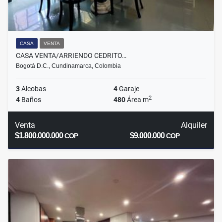
CASA
VENTA
CASA VENTA/ARRIENDO CEDRITO…
Bogotá D.C., Cundinamarca, Colombia
3
Alcobas
4
Garaje
2
4
Baños
480
Área m
Venta
Alquiler
$1.800.000.000
$9.000.000
COP
COP