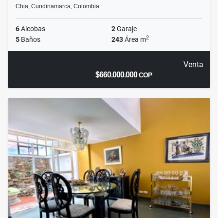
Chia, Cundinamarca, Colombia
6
Alcobas
2
Garaje
2
5
Baños
243
Área m
Venta
$660.000.000
COP