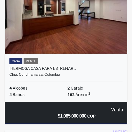
CASA
VENTA
¡HERMOSA CASA PARA ESTRENAR…
Chia, Cundinamarca, Colombia
4
Alcobas
2
Garaje
2
4
Baños
162
Área m
Venta
$1.085.000.000
COP