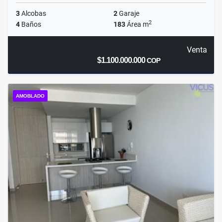
3
Alcobas
2
Garaje
2
4
Baños
183
Área m
Venta
$1.100.000.000
COP
AMOBLADO