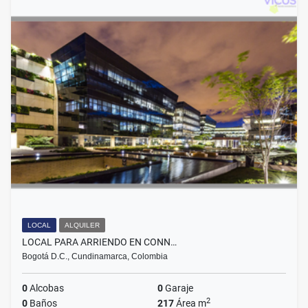
LOCAL
ALQUILER
LOCAL PARA ARRIENDO EN CONN…
Bogotá D.C., Cundinamarca, Colombia
0
Alcobas
0
Garaje
2
0
Baños
217
Área m