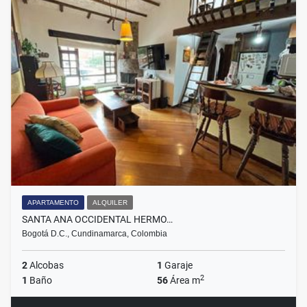
APARTAMENTO
ALQUILER
SANTA ANA OCCIDENTAL HERMO…
Bogotá D.C., Cundinamarca, Colombia
2
Alcobas
1
Garaje
2
1
Baño
56
Área m