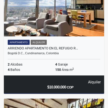
APARTAMENTO
ALQUILER
ARRIENDO APARTAMENTO EN EL REFUGIO R…
Bogotá D.C., Cundinamarca, Colombia
2
Alcobas
4
Garaje
2
4
Baños
150
Área m
Alquiler
$10.000.000
COP